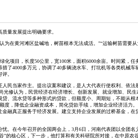
质量发展提出明确要求。
为在黄河滩区盐碱地，树苗根本无法成活。”“运输树苗需要从
化项目，长度50公里，宽100米，面积6000余亩。时间紧
了4000多万元，协调了40多辆浇水车、打坑机等各类机械车
好评。
民当家作主。提出议案和建议，是人大代表行使权利、依法履职
，尚光修认为，民营经济在经济增长、创新发展、就业增加、民生
税贷、流水贷等多种形式的贷款，但额度小、周期短，不能从根
资额度，降低企业融资成本，简化贷款手续，增加企业经济活力
让金融真正服务于经济发展。建立支持企业发展的过桥基金，在
。在今年召开的全国两会上，3月6日，河南代表团以全团名
农谷”的核心区，下一步，他打算和有关科研院所对接，在中原农