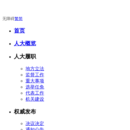
无障碍
繁
简
首页
人大概览
人大履职
地方立法
监督工作
重大事项
选举任免
代表工作
机关建设
权威发布
决议决定
通知公告