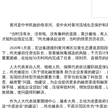
黄河是中华民族的母亲河。党中央对黄河流域生态保护和高
“当时没有水、没有电、没有像样的道路，黄沙遍地，有人认
才能到达指定位置。”尚光修谈起这些，当时的情景历历在目。
2020年1月底，宏达集团接到黄河滩区沿黄生态通道原阳段绿
下，尚光修担任突击队长，冒着被病毒感染的风险，千方百计筹措
重重困难，在短短50天时间内完成了任务，得到市、县领导的
人大代表来自人民、植根人民。保障代表依法履职就是保证人
上，尚光修提出《关于强化融资服务 助力企业发展的建议》
展、实现经济转型升级的重要力量。尽管当前实施了科技贷、
贵、融资繁”问题。他建议，为企业提供更多的融资渠道和融
保手续，减低企业贷款门槛，压缩审批时间，增加贷款额度，
效措施，使问题得到解决。
作为人大代表就要围绕中心，服务大局，主动为党委政府分忧
设“中原农谷”的建议》，尚光修表示，平原示范区作为“中原