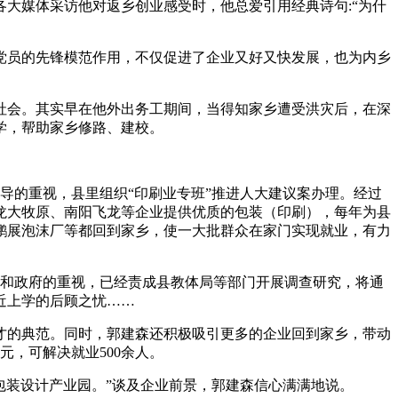
媒体采访他对返乡创业感受时，他总爱引用经典诗句:“为什
员的先锋模范作用，不仅促进了企业又好又快发展，也为内乡
会。其实早在他外出务工期间，当得知家乡遭受洪灾后，在深
学，帮助家乡修路、建校。
导的重视，县里组织“印刷业专班”推进人大建议案办理。经过
龙大牧原、南阳飞龙等企业提供优质的包装（印刷），每年为县
、鹏展泡沫厂等都回到家乡，使一大批群众在家门实现就业，有力
大和政府的重视，已经责成县教体局等部门开展调查研究，将通
近上学的后顾之忧……
的典范。同时，郭建森还积极吸引更多的企业回到家乡，带动
元，可解决就业500余人。
包装设计产业园。”谈及企业前景，郭建森信心满满地说。