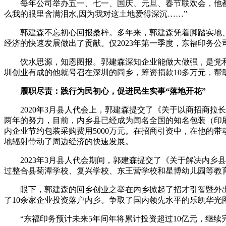
每年公司举办五一、七一、国庆、元旦、春节联欢会，他都要
么我的眼里含满泪水,因为我对这土地爱得深沉……”
郭建森不忘初心回报桑梓。多年来，郭建森凭着脚踏实地、
经济的快速发展做出了贡献。仅2023年第一季度，东福印务公
饮水思源，知恩图报。郭建森深知企业能做大做强，是党和
圳创业有成的他就号召在深圳的同乡，筹资捐款10多万元，帮
履职尽责：践行为民初心，促进民生实事“落地开花”
2020年3月县人代会上，郭建森提交了《关于以商招商拉长
两年的努力，目前，内乡县已经成为闻名全国的知名包装（印
内企业节约包装采购费用5000万元。在招商引资中，在他的
地辐射带动了周边经济的快速发展。
2023年3月县人代会期间，郭建森提交了《关于解决内乡
过整合县菊潭学校、复兴学校、东王营学校和星博幼儿园等教
眼下，郭建森的回乡创业之举在内乡掀起了招才引智暨外出
了10余家企业投资落户内乡。争取了国内领先水平的乐凯华光图
“东福印务预计未来5年间年将累计投资超过10亿元，继续