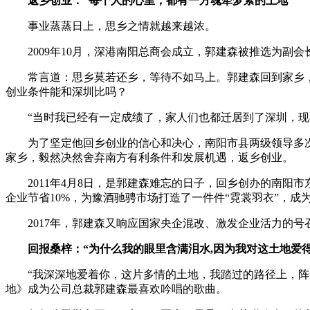
返乡创业：“每个人的心里，都有一方魂牵梦萦的土地”
事业蒸蒸日上，思乡之情就越来越浓。
2009年10月，深港南阳总商会成立，郭建森被推选为副会
常言道：思乡莫若还乡，等待不如马上。郭建森回到家乡，
创业条件能和深圳比吗？
“当时我已经有一定成绩了，家人们也都迁居到了深圳，现在
为了坚定他回乡创业的信心和决心，南阳市县两级领导多次
家乡，毅然决然舍弃南方有利条件和发展机遇，返乡创业。
2011年4月8日，是郭建森难忘的日子，回乡创办的南阳
企业节省10%，为豫酒驰骋市场打造了一件件“霓裳羽衣”，成
2017年，郭建森又响应国家央企混改、激发企业活力的号
回报桑梓：“为什么我的眼里含满泪水,因为我对这土地爱
“我深深地爱着你，这片多情的土地，我踏过的路径上，阵阵
地》成为公司总裁郭建森最喜欢吟唱的歌曲。