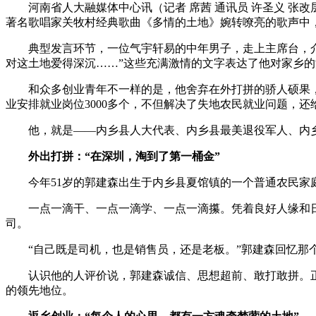
河南省人大融媒体中心讯（记者 席茜 通讯员 许圣义 张改
著名歌唱家关牧村经典歌曲《多情的土地》婉转嘹亮的歌声中，
典型发言环节，一位气宇轩易的中年男子，走上主席台，介绍
对这土地爱得深沉……”这些充满激情的文字表达了他对家乡
和众多创业青年不一样的是，他舍弃在外打拼的骄人硕果，
业安排就业岗位3000多个，不但解决了失地农民就业问题，还
他，就是——内乡县人大代表、内乡县最美退役军人、内乡
外出打拼：“在深圳，淘到了第一桶金”
今年51岁的郭建森出生于内乡县夏馆镇的一个普通农民家庭
一点一滴干、一点一滴学、一点一滴攥。凭着良好人缘和日积
司。
“自己既是司机，也是销售员，还是老板。”郭建森回忆那个
认识他的人评价说，郭建森诚信、思想超前、敢打敢拼。正是
的领先地位。