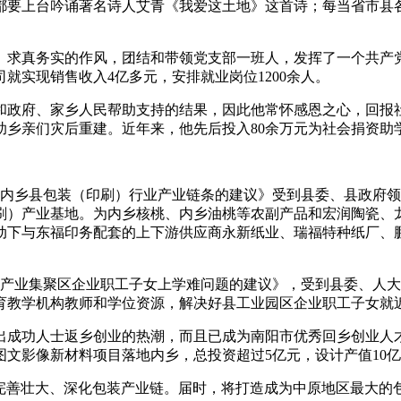
上台吟诵著名诗人艾青《我爱这土地》这首诗；每当省市县各大
求真务实的作风，团结和带领党支部一班人，发挥了一个共产党
司就实现销售收入4亿多元，安排就业岗位1200余人。
政府、家乡人民帮助支持的结果，因此他常怀感恩之心，回报社
助乡亲们灾后重建。近年来，他先后投入80余万元为社会捐资助
内乡县包装（印刷）行业产业链条的建议》受到县委、县政府领
刷）产业基地。为内乡核桃、内乡油桃等农副产品和宏润陶瓷、
带动下与东福印务配套的上下游供应商永新纸业、瑞福特种纸厂
县产业集聚区企业职工子女上学难问题的建议》，受到县委、人
育教学机构教师和学位资源，解决好县工业园区企业职工子女就
成功人士返乡创业的热潮，而且已成为南阳市优秀回乡创业人才
文影像新材料项目落地内乡，总投资超过5亿元，设计产值10亿
完善壮大、深化包装产业链。届时，将打造成为中原地区最大的