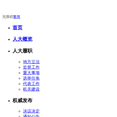
无障碍
繁
简
首页
人大概览
人大履职
地方立法
监督工作
重大事项
选举任免
代表工作
机关建设
权威发布
决议决定
通知公告