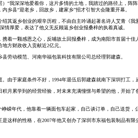
层）“我深深地爱着你，这片多情的土地，我踏过的路径上，阵
内乡县“迎老乡，回故乡，建家乡”招才引智大会隆重开幕。
其返乡创业的艰辛历程，不由自主吟诵起著名诗人艾青《我爱这
的深情厚爱，表达了他义无反顾返乡创业报桑梓的执着真诚。
携着一颗感恩之心，反哺故土回报桑梓，成为南阳市首届十佳人
给地方财政收入贡献近2亿元。
县劳动模范、河南华福包装科技有限公司总经理郭建森。
。由于家庭条件不好，1994年退伍后郭建森就南下深圳打工，
月累学到的经营经验，对未来充满憧憬与希望的他，开始了创业
峥嵘年代，他靠着一辆面包车起家，自己谈订单，自己送货，
这样的性格，在2007年他又创办了深圳市东福包装制品有限