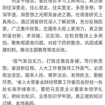
何金平指出，要在理论学习上再用功，真正做
到往深里走、往心里走、往实里走，多思多想、学
深学透，用思想之光照亮奋进之路。在调查研究上
真用心，通过调查研究深入了解民情，充分反映民
意，广泛集中民智。在服务大局上更用力，真正做
到谋创新、求突破、见实效。在检视整改上多用
劲，聚焦根源查问题，对症下药抓整改，巩固成果
建机制，推动主题教育常态长效。
“底气来自实力，打铁还需自身硬。笃行新思
想，奋进新征程，人大工作者保持工作底气，必须
政治坚定、服务人民、尊崇法治、发扬民主、勤勉
尽责。”省人大常委会财经预算工作委员会财经一处
处长高学峰表示，要把马克思主义看家本领学扎
实，把综合知识、业务知识学牢固，真正做到知识
过硬、本领高超。