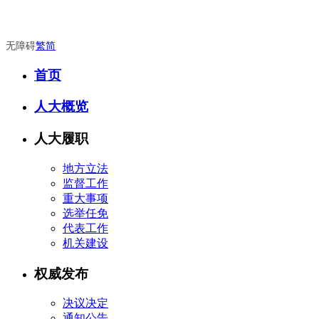
无障碍
繁
简
首页
人大概览
人大履职
地方立法
监督工作
重大事项
选举任免
代表工作
机关建设
权威发布
决议决定
通知公告