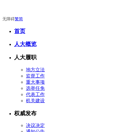
无障碍
繁
简
首页
人大概览
人大履职
地方立法
监督工作
重大事项
选举任免
代表工作
机关建设
权威发布
决议决定
通知公告