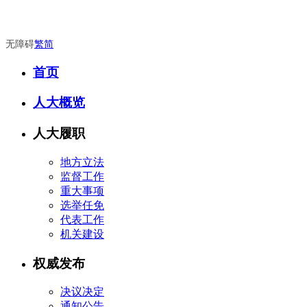
无障碍
繁
简
首页
人大概览
人大履职
地方立法
监督工作
重大事项
选举任免
代表工作
机关建设
权威发布
决议决定
通知公告