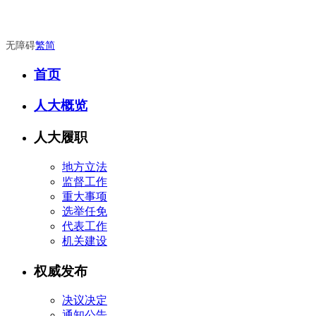
无障碍
繁
简
首页
人大概览
人大履职
地方立法
监督工作
重大事项
选举任免
代表工作
机关建设
权威发布
决议决定
通知公告