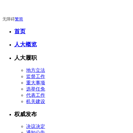
无障碍
繁
简
首页
人大概览
人大履职
地方立法
监督工作
重大事项
选举任免
代表工作
机关建设
权威发布
决议决定
通知公告