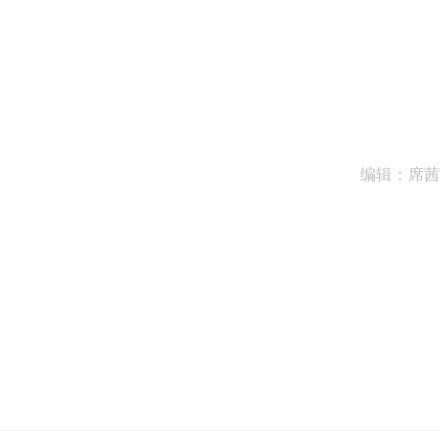
编辑：席茜