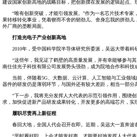
建设国家创新高地的战略目标，把创新摆在发展的逻辑起点、
“唯有创新突破，才能引领发展。”作为一名芯片技术专家，
果转移转化事业，凭着锲而不舍的韧劲儿、舍身忘我的拼劲儿，
外厂商的垄断局面。
打造光电子产业创新高地
2010年，受中国科学院半导体研究所委派，吴远大带着科研
“这些年，我见证了鹤壁的高质量发展，并有幸能够参与其中
南仕佳光子科技有限公司发展势头强劲，成为院地合作和科技
当前，伴随着5G、大数据、云计算、人工智能与工业领域的
器件的研发仍是薄弱环节，与国外还有较大差距，相当一部分
“下一步，我将充分发挥人大代表的示范引领作用，围绕创新
求，加快促进新产品研发成果转化，开发更多的高端芯片，实
履职尽责再上新征程
春回大地，全国人代会召开在即。近期，吴远大一直奔波各
“平时履好职，上会才能发好声，才能更好地发挥人大代表