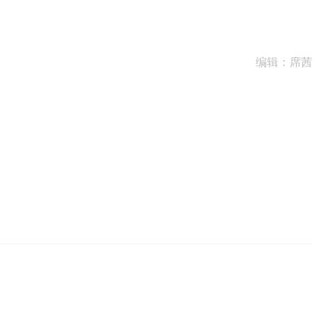
编辑：席茜