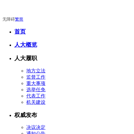
无障碍
繁
简
首页
人大概览
人大履职
地方立法
监督工作
重大事项
选举任免
代表工作
机关建设
权威发布
决议决定
通知公告