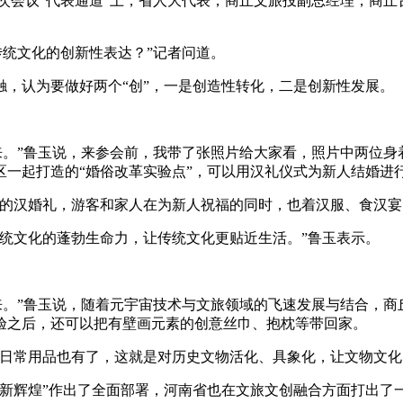
会议“代表通道”上，省人大代表，商丘文旅投副总经理，商丘
传统文化的创新性表达？”记者问道。
认为要做好两个“创”，一是创造性转化，二是创新性发展。
来。”鲁玉说，来参会前，我带了张照片给大家看，照片中两位
一起打造的“婚俗改革实验点”，可以用汉礼仪式为新人结婚进行
汉婚礼，游客和家人在为新人祝福的同时，也着汉服、食汉宴
文化的蓬勃生命力，让传统文化更贴近生活。”鲁玉表示。
来。”鲁玉说，随着元宇宙技术与文旅领域的飞速发展与结合，
验之后，还可以把有壁画元素的创意丝巾、抱枕等带回家。
常用品也有了，这就是对历史文物活化、具象化，让文物文化‘
辉煌”作出了全面部署，河南省也在文旅文创融合方面打出了