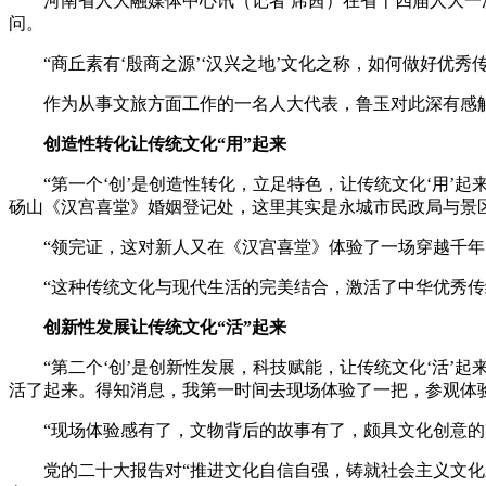
河南省人大融媒体中心讯（记者 席茜）在省十四届人大一次
问。
“商丘素有‘殷商之源’‘汉兴之地’文化之称，如何做好优秀
作为从事文旅方面工作的一名人大代表，鲁玉对此深有感触，
创造性转化让传统文化“用”起来
“第一个‘创’是创造性转化，立足特色，让传统文化‘用’起
砀山《汉宫喜堂》婚姻登记处，这里其实是永城市民政局与景区
“领完证，这对新人又在《汉宫喜堂》体验了一场穿越千年的
“这种传统文化与现代生活的完美结合，激活了中华优秀传统
创新性发展让传统文化“活”起来
“第二个‘创’是创新性发展，科技赋能，让传统文化‘活’起
活了起来。得知消息，我第一时间去现场体验了一把，参观体
“现场体验感有了，文物背后的故事有了，颇具文化创意的日
党的二十大报告对“推进文化自信自强，铸就社会主义文化新