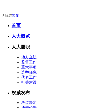
无障碍
繁
简
首页
人大概览
人大履职
地方立法
监督工作
重大事项
选举任免
代表工作
机关建设
权威发布
决议决定
通知公告