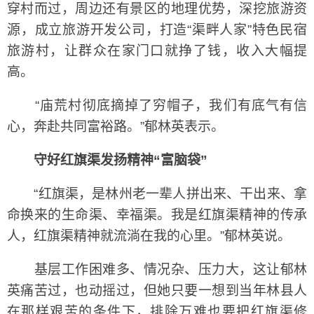
穿村而过，周边还有景区的地理优势，深挖旅游资
源，成立旅游开发公司，打造“渠畔人家”特色民宿
旅游村，让群众在家门口就挣了钱，收入大幅提
高。
“庙荒村彻底摘掉了穷帽子，我们有底气有信
心，奔赴共同富裕路。”郁林英表示。
守好红旗渠发扬精神“富脑袋”
“红旗渠，是林州老一辈人拼出来、干出来、拿
命换来的生命渠、幸福渠。我是红旗渠精神的传承
人，红旗渠精神就流淌在我的心里。”郁林英说。
基层工作困难多、情况杂、压力大，这让郁林
英痛苦过，也动摇过，但她只要一想到当年林县人
在那样艰苦的条件下，排除万难也要把红旗渠修