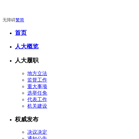
无障碍
繁
简
首页
人大概览
人大履职
地方立法
监督工作
重大事项
选举任免
代表工作
机关建设
权威发布
决议决定
通知公告