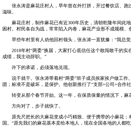
张永涛是麻花庄村人，早年曾在外打拼，开过餐饮店、跑过
滋味。
麻花庄村，制作麻花已有近300年历史，清朝乾隆年间此地的
困村。村民各自为战，常常陷入内卷，麻花产业形不成规模、
早些年村里有人劝他回村领头，张永涛一直犹豫：“我总觉得
2018年村“两委”换届，大家打心底信任这个敢闯敢干的实
成绩，我主动辞职。”
许下的承诺，必须落地兑现。
说干就干。张永涛带着村“两委”班子成员挨家挨户做工作。
团；标准不是破坏，是保护。他创新推行了“支部+公司+合作
转变从那个春节开始。这一年，在保质保量的情况下，麻花庄
方向对了，步子就快了。
原先尺把长的大麻花变成小巧精致、便于携带的小麻花；单
国。“原先我们的麻花基本卖给本地人，现在全国各地的人都吃