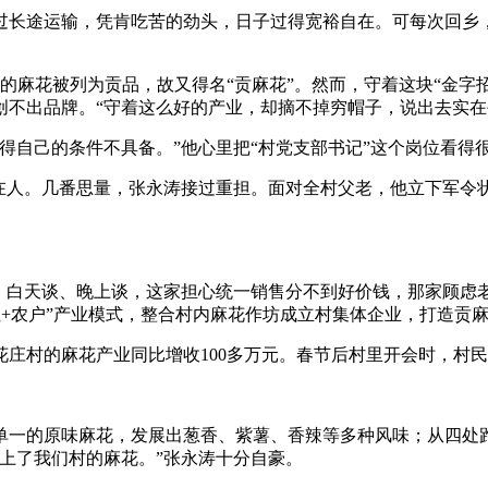
长途运输，凭肯吃苦的劲头，日子过得宽裕自在。可每次回乡，
麻花被列为贡品，故又得名“贡麻花”。然而，守着这块“金字
创不出品牌。“守着这么好的产业，却摘不掉穷帽子，说出去实在
自己的条件不具备。”他心里把“村党支部书记”这个岗位看得
在人。几番思量，张永涛接过重担。面对全村父老，他立下军令
白天谈、晚上谈，这家担心统一销售分不到好价钱，那家顾虑
社+农户”产业模式，整合村内麻花作坊成立村集体企业，打造贡
村的麻花产业同比增收100多万元。春节后村里开会时，村民
一的原味麻花，发展出葱香、紫薯、香辣等多种风味；从四处跑
上了我们村的麻花。”张永涛十分自豪。