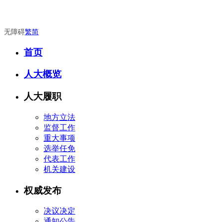
无障碍
繁
简
首页
人大概览
人大履职
地方立法
监督工作
重大事项
选举任免
代表工作
机关建设
权威发布
决议决定
通知公告