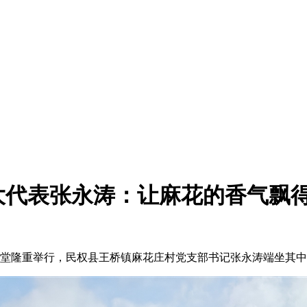
大代表张永涛：让麻花的香气飘
会堂隆重举行，民权县王桥镇麻花庄村党支部书记张永涛端坐其