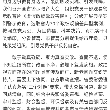
用身边事教育身边人，最能触及灵魂、引发共鸣。
我们召开全省警示教育大会，组织党员干部观看警
示教育片《虚假政绩蠹政害民》；分级开展典型案
例警示教育，选取省内70个政绩观偏差典型案例，
按照立党为公、为民造福、科学决策、真抓实干4
类编印，分省管篇、市管篇分别提供给市厅级、县
处级党组织，引导党员干部反躬自省。
敢于动真碰硬、聚力真查实改。查而不透，便
不知症结所在；改而不净，必埋下复发病根。政绩
观方面存在的问题具有涉及面广、新老问题交织等
特点，需要上下协同、各方联动查摆。省委常委班
子认真落实“三个对照”要求，带头查摆问题、制定
问题清单，同时结合中央和省委巡视、纪检监察、
审计监督、财会监督、环保督察及有关省直部门反
馈的问题，省级层面梳理并向各市反馈政绩观偏差