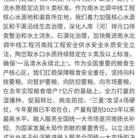
流水质稳定达到Ⅱ类标准。作为南水北调中线工程
核心水源地和渠首所在地，我们着力加强核心水源
区和干渠沿线生态治理，深化入库（河）排污口排
查整治和水土流失、石漠化治理，加快推进南水北
调中线工程河南段工程安全供水安全水质安全立
法，陶岔取水口水质持续稳定在Ⅱ类及以上标准，
确保“一泓清水永续北上”。作为全国重要的粮食生
产核心区，我们扛稳保障粮食安全重任，坚持向科
技要粮、向管护要粮、向防控要粮、向市场要粮，
在去年实现粮食增产7亿斤的基础上，全力打赢抗
湿播种、促弱转壮、病虫防控、“三夏”攻坚4场硬
仗，今年夏粮已丰收在仓，产量有望创2023年以来
最高水平。融入服务全国统一大市场是河南扬长补
短、为国家发展大局作贡献的重要责任。以立法形
式出台关于纵深推进融入服务全国统一大市场的决