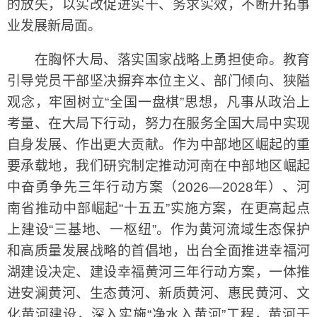
的放矢，以实改促进实干、务求实效，不断开拓事
业发展新局面。
在胸怀大局、落实国家战略上勇担使命。教育
引导党员干部坚决摒弃本位主义、部门倾向、狭隘
观念，牢固树立“全国一盘棋”思想，凡事从政治上
考量、在大局下行动，努力在服务全国大局中实现
自身发展、作出更大贡献。作为中部地区崛起的重
要承载地，我们研究制定推动河南在中部地区崛起
中奋勇争先三年行动方案（2026—2028年）、河
南省推动中部崛起“十五五”实施方案，在更高起点
上建设“三基地、一枢纽”。作为黄河流域生态保护
和高质量发展战略的首倡地，出台全面推进幸福河
湖建设决定、建设幸福黄河三年行动方案，一体推
进安澜黄河、生态黄河、新质黄河、惠民黄河、文
化黄河建设，深入实施“净水入黄河”工程，黄河干