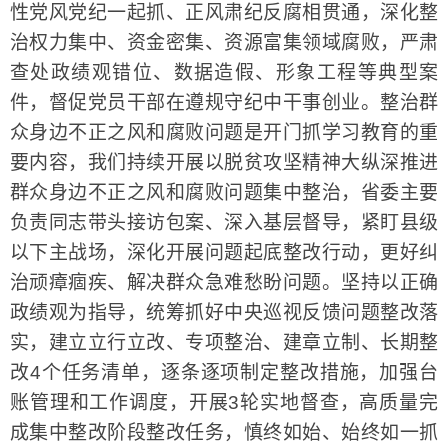
性党风党纪一起抓、正风肃纪反腐相贯通，深化整
治权力集中、资金密集、资源富集领域腐败，严肃
查处政绩观错位、数据造假、形象工程等典型案
件，督促党员干部在遵规守纪中干事创业。整治群
众身边不正之风和腐败问题是开门抓学习教育的重
要内容，我们持续开展以脱贫攻坚精神大纵深推进
群众身边不正之风和腐败问题集中整治，省委主要
负责同志带头接访包案、深入基层督导，紧盯县级
以下主战场，深化开展问题起底整改行动，更好纠
治顽瘴痼疾、解决群众急难愁盼问题。坚持以正确
政绩观为指导，统筹抓好中央巡视反馈问题整改落
实，建立立行立改、专项整治、建章立制、长期整
改4个任务清单，逐条逐项制定整改措施，加强台
账管理和工作调度，开展3轮实地督查，高质量完
成集中整改阶段整改任务，慎终如始、始终如一抓