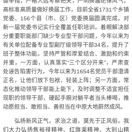
键举措，严格人选考察把关，严明换届纪律风气，
高标准高质量做好换届工作，目前全省1731个乡镇
党委、156个县（市、区）党委换届圆满完成，对
新一届党委书记实行全覆盖任职培训。着眼解决部
分重要职能部门缺少专业型干部问题，今年以来为
有关单位配备专业型副厅级领导干部34名，提升了
班子整体功能。坚持严管和厚爱结合、激励和约束
并重，一方面，认真落实“三个区分开来”，严肃查
处诬告陷害行为，今年以来为1654名党员干部澄清
正名，让他们放下包袱、轻装上阵；另一方面，常
态化推动领导干部能上能下，及时调整不适宜担任
现职的领导干部，硬起手腕对躺平者当头棒喝，推
动愿担当、敢担当、善担当在中原大地蔚然成风。
弘扬新风正气。求治之道，莫先于正风俗。我
们大力弘扬焦裕禄精神、红旗渠精神、大别山精