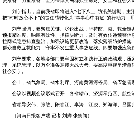
资准备、力量准备，全力保障人民群众生命财产安全和社会大
刘宁指出，当前我省即将进入“七下八上”防汛关键期，主汛
把“时时放心不下”的责任感转化为“事事心中有底”的行动力，
刘宁强调，要聚焦关键、尽锐出战，坚持防、减、救全链条
预报精准度、响应有效性、指挥决断力，及时有效传递预警信
拉网式隐患排查整治，加强设施更新改造，落实落细防护措施
群众自救互救能力，守牢不发生重大事故底线。四要加强应急
刘宁要求，各地各部门要牢固树立和践行正确政绩观，压紧
理、系统管理，以万全准备迎接大战大考。要高度重视旱涝急
社会安宁。
会上，省气象局、省水利厅、河南黄河河务局、省应急管理
会议以视频会议形式召开，各省辖市、济源示范区、航空
省领导安伟、张敏、陈春江、李涛、江凌、郑海洋、吕国范
（河南日报客户端 记者 刘婵 张笑闻）