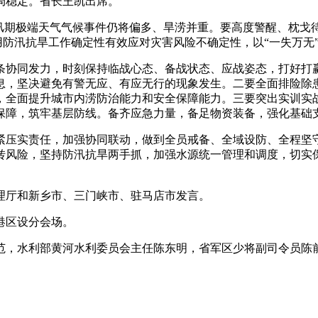
局稳定。省长王凯出席。
期极端天气气候事件仍将偏多、旱涝并重。要高度警醒、枕戈
用防汛抗旱工作确定性有效应对灾害风险不确定性，以“一失万无
协同发力，时刻保持临战心态、备战状态、应战姿态，打好打赢
息，坚决避免有警无应、有应无行的现象发生。二要全面排险除
，全面提升城市内涝防治能力和安全保障能力。三要突出实训实
保障，筑牢基层防线。备齐应急力量，备足物资装备，强化基础
压实责任，加强协同联动，做到全员戒备、全域设防、全程坚守
转风险，坚持防汛抗旱两手抓，加强水源统一管理和调度，切实
厅和新乡市、三门峡市、驻马店市发言。
港区设分会场。
，水利部黄河水利委员会主任陈东明，省军区少将副司令员陈