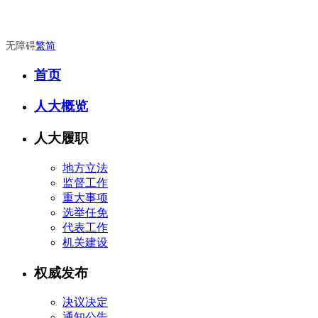
无障碍
繁
简
首页
人大概览
人大履职
地方立法
监督工作
重大事项
选举任免
代表工作
机关建设
权威发布
决议决定
通知公告