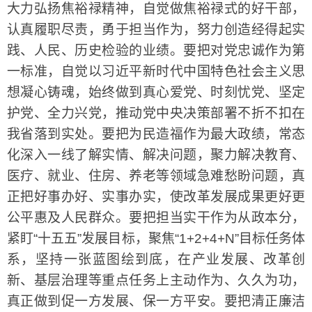
大力弘扬焦裕禄精神，自觉做焦裕禄式的好干部，
认真履职尽责，勇于担当作为，努力创造经得起实
践、人民、历史检验的业绩。要把对党忠诚作为第
一标准，自觉以习近平新时代中国特色社会主义思
想凝心铸魂，始终做到真心爱党、时刻忧党、坚定
护党、全力兴党，推动党中央决策部署不折不扣在
我省落到实处。要把为民造福作为最大政绩，常态
化深入一线了解实情、解决问题，聚力解决教育、
医疗、就业、住房、养老等领域急难愁盼问题，真
正把好事办好、实事办实，使改革发展成果更好更
公平惠及人民群众。要把担当实干作为从政本分，
紧盯“十五五”发展目标，聚焦“1+2+4+N”目标任务体
系，坚持一张蓝图绘到底，在产业发展、改革创
新、基层治理等重点任务上主动作为、久久为功，
真正做到促一方发展、保一方平安。要把清正廉洁