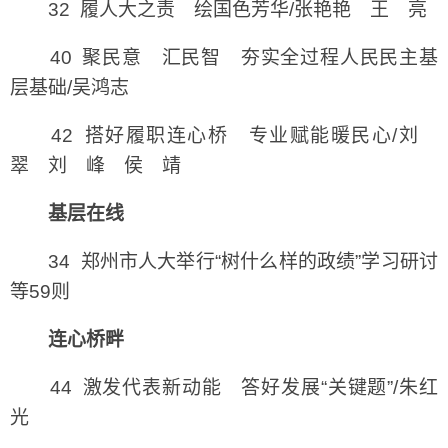
32 履人大之责 绘国色芳华/张艳艳 王 亮
40 聚民意 汇民智 夯实全过程人民民主基
层基础/吴鸿志
42 搭好履职连心桥 专业赋能暖民心/刘
翠 刘 峰 侯 靖
基层在线
34 郑州市人大举行“树什么样的政绩”学习研讨
等59则
连心桥畔
44 激发代表新动能 答好发展“关键题”/朱红
光