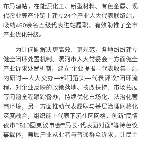
布局建站，在能源化工、新型材料、有色金属、现
代农业等产业链上建立24个产业人大代表联络站，
吸纳460余名五级代表进站履职，有效助推了全市
产业优化升级。
为让问题解决更高效、更规范，各地纷纷建立
健全闭环处置机制。漯河市人大常委会一方面健全
产业诉求处置机制，建立“企业提报—代表收集—站
内研讨—人大交办—部门落实—代表评议”闭环流
程，对企业反映的政策落地、技改扶持、市场拓展
等问题全程跟踪督办，持续优化市场化、法治化营
商环境；另一方面推动代表履职与基层治理网格化
深度融合，组织链上代表下沉社区网格，创新“民情
夜市”“510圆桌议事会”“局长·代表面对面”等特色议
事载体，兼顾产业从业者与普通群众诉求，让民主