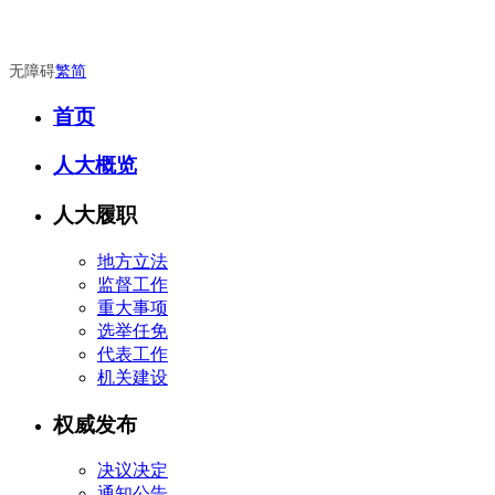
无障碍
繁
简
首页
人大概览
人大履职
地方立法
监督工作
重大事项
选举任免
代表工作
机关建设
权威发布
决议决定
通知公告