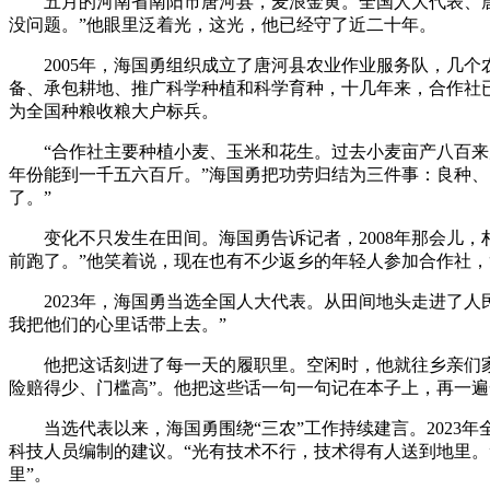
五月的河南省南阳市唐河县，麦浪金黄。全国人大代表、唐河
没问题。”他眼里泛着光，这光，他已经守了近二十年。
2005年，海国勇组织成立了唐河县农业作业服务队，几个农
备、承包耕地、推广科学种植和科学育种，十几年来，合作社已拥
为全国种粮收粮大户标兵。
“合作社主要种植小麦、玉米和花生。过去小麦亩产八百来斤
年份能到一千五六百斤。”海国勇把功劳归结为三件事：良种、
了。”
变化不只发生在田间。海国勇告诉记者，2008年那会儿，
前跑了。”他笑着说，现在也有不少返乡的年轻人参加合作社，
2023年，海国勇当选全国人大代表。从田间地头走进了人民
我把他们的心里话带上去。”
他把这话刻进了每一天的履职里。空闲时，他就往乡亲们家里
险赔得少、门槛高”。他把这些话一句一句记在本子上，再一
当选代表以来，海国勇围绕“三农”工作持续建言。2023
科技人员编制的建议。“光有技术不行，技术得有人送到地里。
里”。