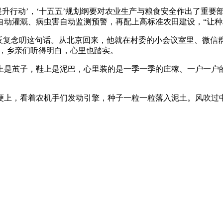
行动’，‘十五五’规划纲要对农业生产与粮食安全作出了重要
自动灌溉、病虫害自动监测预警，再配上高标准农田建设，“让种
复念叨这句话。从北京回来，他就在村委的小会议室里、微信群
话，乡亲们听得明白，心里也踏实。
茧子，鞋上是泥巴，心里装的是一季一季的庄稼、一户一户的
上，看着农机手们发动引擎，种子一粒一粒落入泥土。风吹过中