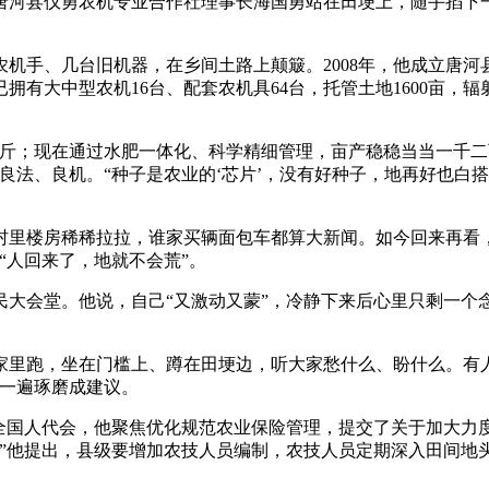
县仪勇农机专业合作社理事长海国勇站在田埂上，随手掐下一
机手、几台旧机器，在乡间土路上颠簸。2008年，他成立唐
有大中型农机16台、配套农机具64台，托管土地1600亩，辐
；现在通过水肥一体化、科学精细管理，亩产稳稳当当一千二
良法、良机。“种子是农业的‘芯片’，没有好种子，地再好也白
村里楼房稀稀拉拉，谁家买辆面包车都算大新闻。如今回来再看
“人回来了，地就不会荒”。
大会堂。他说，自己“又激动又蒙”，冷静下来后心里只剩一个
跑，坐在门槛上、蹲在田埂边，听大家愁什么、盼什么。有人抱
遍一遍琢磨成建议。
年全国人代会，他聚焦优化规范农业保险管理，提交了关于加大力
”他提出，县级要增加农技人员编制，农技人员定期深入田间地