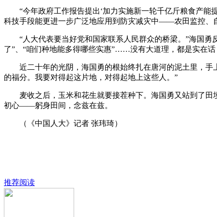
“今年政府工作报告提出‘加力实施新一轮千亿斤粮食产能提升
科技手段能更进一步广泛地应用到防灾减灾中——农田监控、
“人大代表要当好党和国家联系人民群众的桥梁。”海国勇反
了”、“咱们种地能多得哪些实惠”……没有大道理，都是实在
近二十年的光阴，海国勇的根始终扎在唐河的泥土里，手上是
的福分。我要对得起这片地，对得起地上这些人。”
麦收之后，玉米和花生就要接茬种下。海国勇又站到了田埂
初心——躬身田间，念兹在兹。
（《中国人大》记者 张玮琦）
推荐阅读