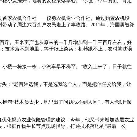
穗小麦搓开，饱满的麦粒滚落掌心。“你瞧，今年的亩产肯定
河县首家农机合作社——仪勇农机专业合作社。通过购置农机设
射带动了周边六百余户农民走上了丰收路。2011年，海国勇被评
百斤。玉米亩产也从原来的一千斤增加到一千三百斤左右，好
搭；技术落不到地里，等于纸上谈兵；机器跟不上，农时就耽误
，小楼一栋接一栋，小汽车早不稀罕。“收入上来了，日子就往
念头：“老百姓选我，不是选我这个人，而是把信任交给我，让
怨“技术员太少，地里出了问题找不到人问”，有人念叨“保
度优化规范农业保险管理的建议。今年，他又带来增加基层农业
头，根据作物生长节点现场指导，打通技术落地的“最后一公