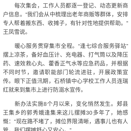
每次集会，工作人员都逐一登记、动态更新商
户信息。“我们会从中梳理出老年商贩等群体，安排
专人帮着搬东西、收摊子，有针对性地提供帮助。”
王凤雪说。
暖心服务贯穿集市全程。“逢七综合服务驿站”
摆上凉茶，备好血压计、充电器、打气筒以及降压
药、速效救心丸、藿香正气水等应急药品，并根据
不同时节，邀请职能部门轮流进驻，开展政策宣
传。眼下正值汛期，石桥镇中心学校工作人员连瑞
红就来到集市上进行防溺水宣传。
新办法实施8个月以来，变化悄然发生。郏县
王集乡的郭秀娥逢集来这儿摆摊30多年了，她感
慨：“现在路不堵了，摊位界限清晰，遇事儿也有人
管，我们摆摊舒心又安心。”