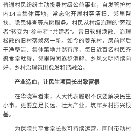
普通村民纷纷主动投身村级公益事业，自发管护村
内14亩集体菜地，常态化开展村容清扫、邻里帮
扶、隐患排查等志愿服务。村民从村级治理的“旁观
者”转变为“参与者”“共建者”。昔日软弱涣散、治理
松散的旧村落焕然一新。如今的姜东村，房前屋后
干净整洁、集体菜地井然有序，每日近百名村民齐
聚食堂就餐，邻里隔阂逐步消解、乡风文明持续向
好，乡村治理氛围愈发和谐融洽。
产业造血，让民生项目长出致富根
在华晓军看来，人大代表履职不仅要解决民生
小事，更要立足长远、壮大产业，筑牢乡村振兴根
基。
为保障共享食堂长效可持续运营，同时带动村