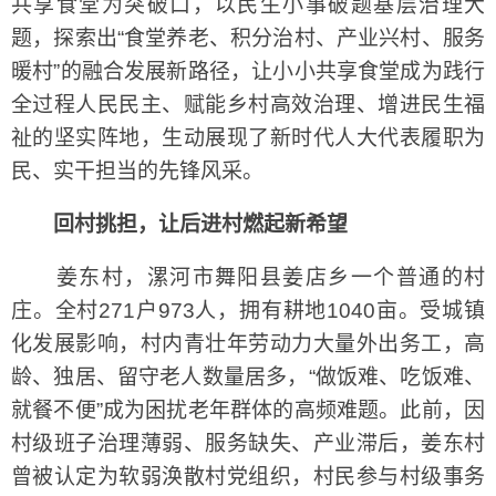
共享食堂为突破口，以民生小事破题基层治理大
题，探索出“食堂养老、积分治村、产业兴村、服务
暖村”的融合发展新路径，让小小共享食堂成为践行
全过程人民民主、赋能乡村高效治理、增进民生福
祉的坚实阵地，生动展现了新时代人大代表履职为
民、实干担当的先锋风采。
回村挑担，让后进村燃起新希望
姜东村，漯河市舞阳县姜店乡一个普通的村
庄。全村271户973人，拥有耕地1040亩。受城镇
化发展影响，村内青壮年劳动力大量外出务工，高
龄、独居、留守老人数量居多，“做饭难、吃饭难、
就餐不便”成为困扰老年群体的高频难题。此前，因
村级班子治理薄弱、服务缺失、产业滞后，姜东村
曾被认定为软弱涣散村党组织，村民参与村级事务