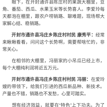
眼下，在开封通许县陈庄村的果蔬大棚里，豆
角、番茄、西瓜、水果玉米等长势喜人。李爱玲每
天都泡在棚里，跟农户唠销路、聊难题，现场帮大
家解心结、稳销路。
开封市通许县冯庄乡陈庄村村民 康秀平：
经常
来瞅瞅看看，问问这个长势啊，需要帮啥忙的，非
常关心。
在相邻的大棚里，冯丽家的小吊瓜已经上市，
每个大棚纯利润将近五万元。
开封市通许县冯庄乡陈庄村村民 冯丽：
在爱玲
嫂的带领下，给我们引进的西瓜新品种、新技术。
产量也不错，销路也不发愁，心里可踏实。
想有经济效益，就要在“特色”上下功夫。为了