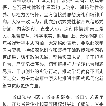
课程现场，全体党员干部凝神观看、认真感
悟，在沉浸式体验中重温初心使命、锤炼党性修
养、厚植为民情怀，全方位接受思想洗礼和精神熏
陶。大家一致认为，此次沉浸式党性教育课程形式
新颖、内容深刻、直击人心，深刻体悟到“亲民爱
民、艰苦奋斗、科学求实、迎难而上、无私奉献”的
焦裕禄精神本质内涵。大家纷纷表示，要以此次学
习为契机，持续深化树立和践行正确政绩观学习教
育成果，铸牢政治忠诚，坚持实事求是，勇于担当
作为，严守纪律底线，切实把榜样力量转化为履职
尽责、干事创业的实际行动，推动学习教育不断走
深走实，为奋力谱写中原大地推进中国式现代化新
篇章贡献更多力量。
省级领导同志，省委各部委、省直机关各单
位、在郑省管企业和高等院校领导班子成员，省委