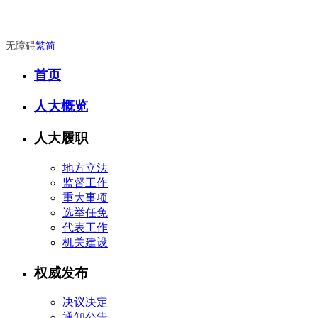
无障碍
繁
简
首页
人大概览
人大履职
地方立法
监督工作
重大事项
选举任免
代表工作
机关建设
权威发布
决议决定
通知公告