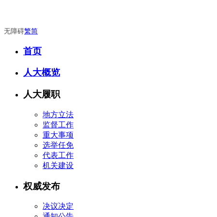
无障碍
繁
简
首页
人大概览
人大履职
地方立法
监督工作
重大事项
选举任免
代表工作
机关建设
权威发布
决议决定
通知公告