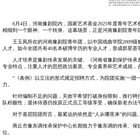
6月4日，河南豫剧院内，国家艺术基金2025年度青年艺术
精细到一个眼神、一个转身。这幕场景，正是河南豫剧院青年
王玉凤所在的河南豫剧院青年团，以中国戏曲学院2009级豫
人才。如今全团共有40名本硕博学历的专业人才，形成群星荟
人才培养是豫剧传承发展的关键。《河南省豫剧保护传承发
专业特点，注重人才的思想政治素质、专业素养和艺术成就，
“《条例》以立法的形式规定招聘方式，为院团实施‘一团一
力。
针对编制不足的问题，关效宇希望打破身份限制，推行聘任
队积极性；退休待遇仍按原正式员工等级享受，确保新老办法
对于基层院团而言，最紧迫的依然是“人从哪里来”的问题
商丘市豫东调传承保护中心长期致力于豫东调的传承、保护
位。