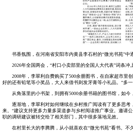
书香氛围，在河南省安阳市内黄县李石村的“微光书苑”中
2026年全国两会，“村口小卖部里的全国人大代表”词条冲
2008年，李翠利自费购买了500余册图书，在自家超市里创
好的还有铅笔等小奖品，大人来借书则发牙膏等小礼品。“多一
从角落里的小书架，到拥有5000余册书籍的图书馆，如今，
逐渐地，李翠利对如何继续在乡村推广阅读有了更多思考，
来。“建议支持更多力量多渠道参与乡村阅读推广事业。邀请
职的调研建议被转交给了相关部门，其中很多落地见效。
在村里长大的李腾腾，从小就喜欢在“微光书苑”看书。不久