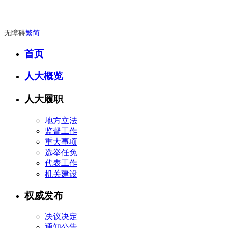
无障碍
繁
简
首页
人大概览
人大履职
地方立法
监督工作
重大事项
选举任免
代表工作
机关建设
权威发布
决议决定
通知公告