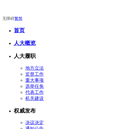
无障碍
繁
简
首页
人大概览
人大履职
地方立法
监督工作
重大事项
选举任免
代表工作
机关建设
权威发布
决议决定
通知公告