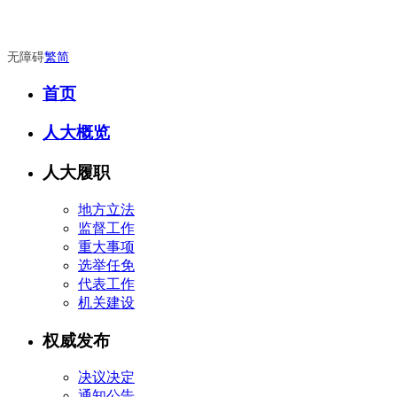
无障碍
繁
简
首页
人大概览
人大履职
地方立法
监督工作
重大事项
选举任免
代表工作
机关建设
权威发布
决议决定
通知公告