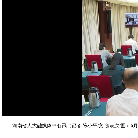
河南省人大融媒体中心讯（记者 陈小平/文 贺志泉/图）6