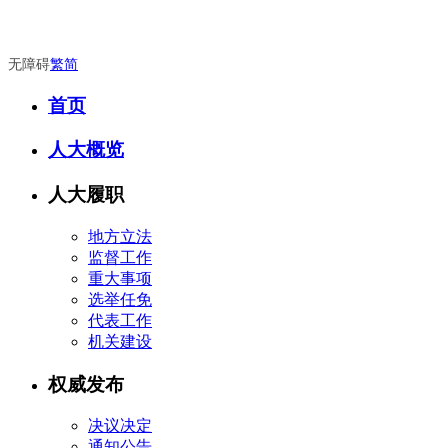
无障碍
繁
简
首页
人大概览
人大履职
地方立法
监督工作
重大事项
选举任免
代表工作
机关建设
权威发布
决议决定
通知公告