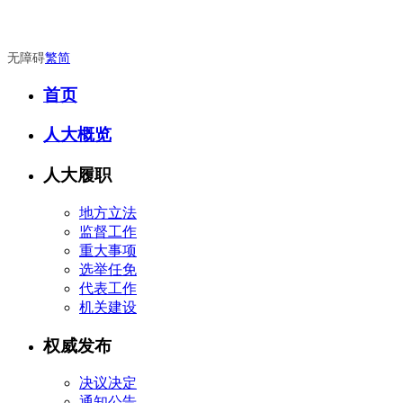
无障碍
繁
简
首页
人大概览
人大履职
地方立法
监督工作
重大事项
选举任免
代表工作
机关建设
权威发布
决议决定
通知公告