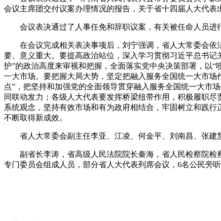
会议主席团交付议案办理情况的报告，关于省十四届人大代表
会议表决通过了人事任免和辞职议案，有关被任命人员进
在会议完成相关表决事项后，刘宁强调，省人大常委会依法
要、意义重大。要提高政治站位，深入学习贯彻习近平总书记关
护”的政治高度来审视和把握，全面落实党中央决策部署，以“
一大市场。要把握大局大势，坚定把融入服务全国统一大市场作
点”，把坚持和加强党的全面领导贯穿融入服务全国统一大市场
同联动发力；各级人大代表要发挥桥梁纽带作用，积极履职尽
系统观念，坚持有效市场和有为政府相结合，牢固树立和践行
不断取得新成效。
省人大常委会副主任李亚、江凌、何金平、刘南昌、张建慧
副省长李涛，省高级人民法院院长秦海，省人民检察院检察
专门委员会组成人员，部分省人大代表列席会议，6名公民旁听