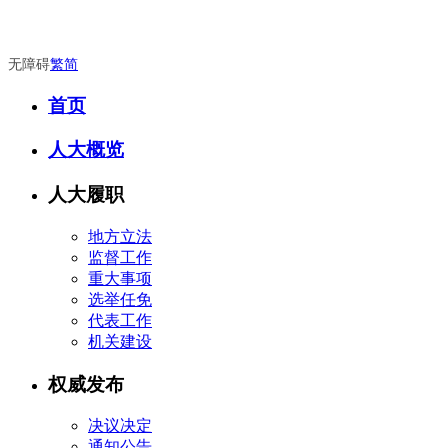
无障碍
繁
简
首页
人大概览
人大履职
地方立法
监督工作
重大事项
选举任免
代表工作
机关建设
权威发布
决议决定
通知公告