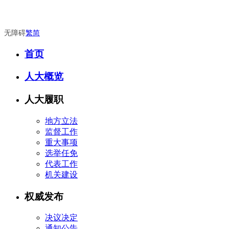
无障碍
繁
简
首页
人大概览
人大履职
地方立法
监督工作
重大事项
选举任免
代表工作
机关建设
权威发布
决议决定
通知公告