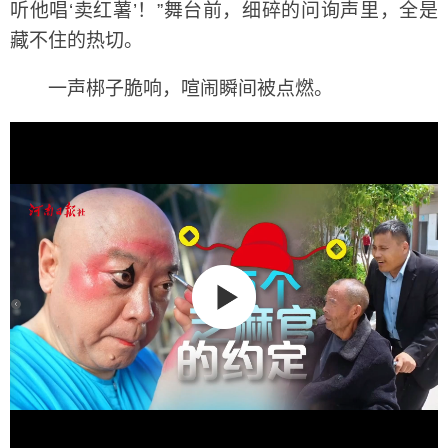
听他唱‘卖红薯’！”舞台前，细碎的问询声里，全是
藏不住的热切。
一声梆子脆响，喧闹瞬间被点燃。