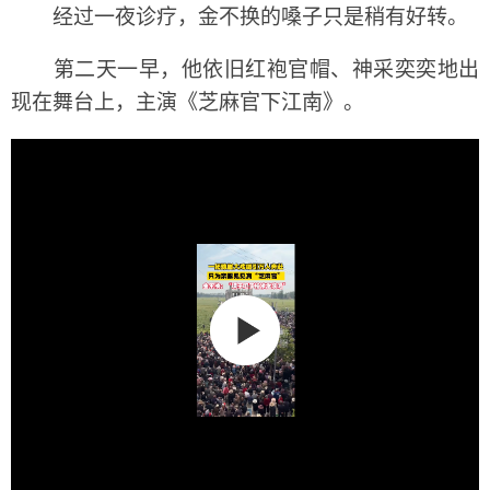
经过一夜诊疗，金不换的嗓子只是稍有好转。
第二天一早，他依旧红袍官帽、神采奕奕地出
现在舞台上，主演《芝麻官下江南》。