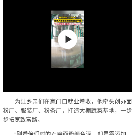
为让乡亲们在家门口就业增收，他牵头创办面
粉厂、服装厂、粉条厂，打造大棚蔬菜基地，一步
步拓宽致富路。
“别看俺们村的石磨面粉颜色深，却是零添加，