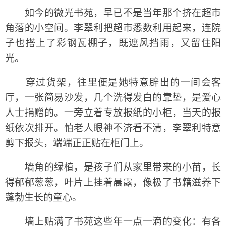
如今的微光书苑，早已不是当年那个挤在超市
角落的小空间。李翠利把超市悉数利用起来，连院
子也搭上了彩钢瓦棚子，既遮风挡雨，又留住阳
光。
穿过货架，往里便是她特意辟出的一间会客
厅，一张简易沙发，几个洗得发白的靠垫，是爱心
人士捐赠的。一旁立着专放报纸的小柜，当天的报
纸依次排开。怕老人眼神不济看不清，李翠利特意
剪下报头，端端正正贴在柜门上。
墙角的绿植，是孩子们从家里带来的小苗，长
得郁郁葱葱，叶片上挂着晨露，像极了书籍滋养下
蓬勃生长的童心。
墙上贴满了书苑这些年一点一滴的变化：有各