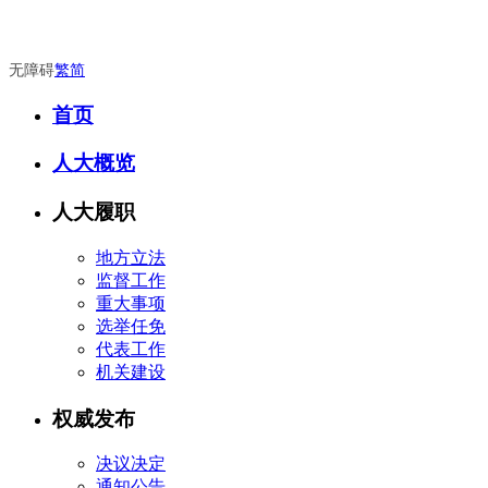
无障碍
繁
简
首页
人大概览
人大履职
地方立法
监督工作
重大事项
选举任免
代表工作
机关建设
权威发布
决议决定
通知公告