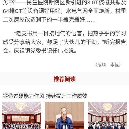
务书”——民生医院新院区新引进的3.0T核磁共振及
64排CT等设备调好用好，水电气网全面焕新，村里
二次房屋改造剩下的一半盖完盖好……
“老支书用一贯接地气的语言，把热乎乎的学习
感受分享给大家，鼓足了大伙儿的干劲。”听完报告
会，庆祖镇党委书记任伟杰说。
（编辑：李恒）
推荐阅读
锻造过硬能力作风 持续提升工作质效