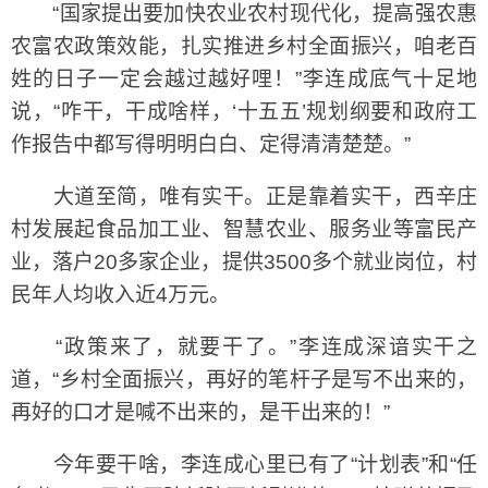
“国家提出要加快农业农村现代化，提高强农惠
农富农政策效能，扎实推进乡村全面振兴，咱老百
姓的日子一定会越过越好哩！”李连成底气十足地
说，“咋干，干成啥样，‘十五五’规划纲要和政府工
作报告中都写得明明白白、定得清清楚楚。”
大道至简，唯有实干。正是靠着实干，西辛庄
村发展起食品加工业、智慧农业、服务业等富民产
业，落户20多家企业，提供3500多个就业岗位，村
民年人均收入近4万元。
“政策来了，就要干了。”李连成深谙实干之
道，“乡村全面振兴，再好的笔杆子是写不出来的，
再好的口才是喊不出来的，是干出来的！”
今年要干啥，李连成心里已有了“计划表”和“任