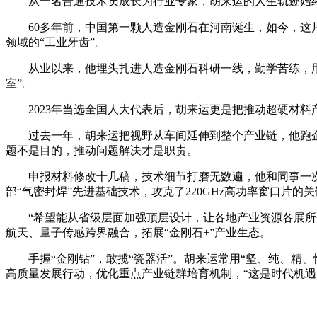
从一名普通技术员成长为行业专家，胡来运的人生轨迹始终
60多年前，中国第一颗人造金刚石在河南诞生，如今，这片
领域的“工业牙齿”。
从业以来，他埋头扎进人造金刚石科研一线，勤学苦练，用工
室”。
2023年当选全国人大代表后，胡来运更是把推动超硬材料产
过去一年，胡来运把视野从车间延伸到整个产业链，他跑企
题不是目的，推动问题解决才是职责。
申报材料修改十几稿，技术细节打磨无数遍，他和同事一次
部“气密封焊”先进基础技术，攻克了220GHz高功率窗口片
“希望能从省级层面加强顶层设计，让各地产业资源各展所长
航天、量子传感跨界融合，拓展“金刚石+”产业生态。
手握“金刚钻”，敢揽“瓷器活”。胡来运常用“坚、纯、精
高质量发展行动，优化重点产业链群培育机制，“这是时代机遇