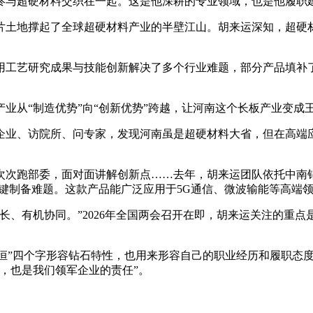
与超硬材料交织在一起。这是他深耕的专业领域，也是他履职
土地撑起了全球超硬材料产业的半壁江山。胡来运深知，超硬
艺研究成果与技能创新解决了多个行业难题，部分产品填补了
业从“制造优势”向“创新优势”跨越，让河南这个长板产业变成
业、访院所、问专家，发现河南虽是超硬材料大省，但在高端应
次跑部委，面对面讲解创新点……去年，胡来运团队依托中南钻
的关键制备难题。这款产品能广泛应用于5G通信、微波输能等高端
、有机协同。”2026年全国两会召开在即，胡来运关注的重点
、恒”四个字形容钻石特性，也用来形容自己的职业经历和履职态
，也是我们领军企业的责任”。