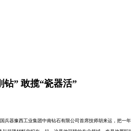
刚钻” 敢揽“瓷器活”
国兵器豫西工业集团中南钻石有限公司首席技师胡来运，把一年