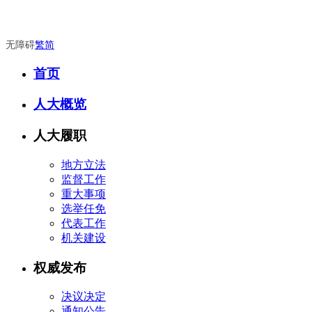
无障碍
繁
简
首页
人大概览
人大履职
地方立法
监督工作
重大事项
选举任免
代表工作
机关建设
权威发布
决议决定
通知公告