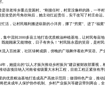
村。
张老埠乡重点贫困村。“刚接任时，村里没像样的路，一半村
脱贫攻坚的号角吹响后，她主动扛起责任，实干改写了村庄命运
忙活，让村民顺利搬进崭新的小洋房，挪了“穷窝”、进了“福窝
集中流转2000多亩土地打造优质粮油种植基地，让村民每亩地年
，既能顾家又能增收，日子有奔头！”村民陈永霞的笑容，是村
流入百姓家，社区绿树成荫，傍晚的广场舞伴着欢声笑语。产业
4年，她提出的“以人才振兴推动乡村振兴”建议被财政部重视，
议，推动该项目纳入河南省省级重大水利工程，目前工程正紧张有序
里的优质粮油基地打造成高产高效示范田；做强特色产业，推动
，将把未成年人保护协作机制、乡村产业振兴等建议带到两会，全