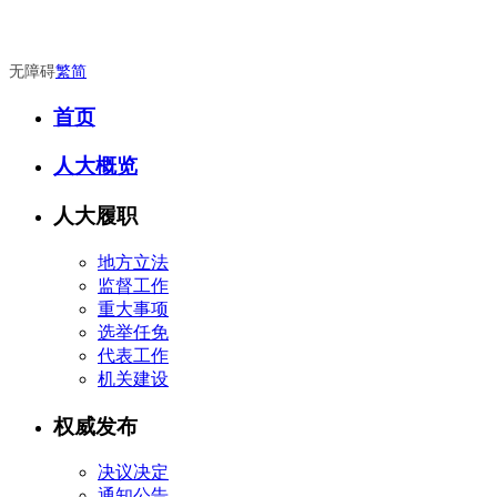
无障碍
繁
简
首页
人大概览
人大履职
地方立法
监督工作
重大事项
选举任免
代表工作
机关建设
权威发布
决议决定
通知公告