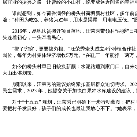
居宜业的振兴之路，让曾经的小山村，蜕变成远近闻名的幸福
谁能想到，如今荷香满径的桥头村荷塘新村社区，多年前曾是
溜：“种田为吃饭，养猪为过年，用水是渠尾，用电电压低。”
2016年，易地扶贫搬迁项目落地，汪荣秀带领村“两委”日夜
头连着初心，一头牵着民心。
“挪了穷窝，更要拔穷根。”汪荣秀牵头成立4个种植合作社，
岗位，每年为村集体经济增收5万元。“在鞋厂一年能挣一两万
如今的桥头村早已旧貌换新颜：水泥路通到家门口，自来水
大山出谋划策。
履职以来，汪荣秀的建议始终紧扣基层群众迫切需求。202
民生需求，2023 年，她提交关于加快白果冲水库建设的建
对于“十五五” 规划，汪荣秀已明确下一步行动蓝图：把村
要把村子发展好，孩子们的成长也最让我放心不下。”她表示