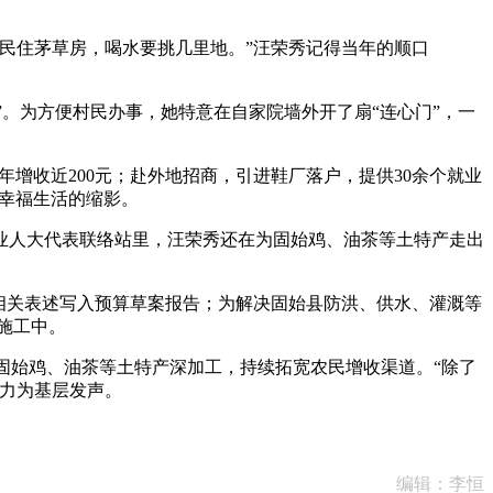
民住茅草房，喝水要挑几里地。”汪荣秀记得当年的顺口
。
”。为方便村民办事，她特意在自家院墙外开了扇“连心门”，一
增收近200元；赴外地招商，引进鞋厂落户，提供30余个就业
民幸福生活的缩影。
人大代表联络站里，汪荣秀还在为固始鸡、油茶等土特产走出
相关表述写入预算草案报告；为解决固始县防洪、供水、灌溉等
施工中。
固始鸡、油茶等土特产深加工，持续拓宽农民增收渠道。“除了
力为基层发声。
编辑：李恒