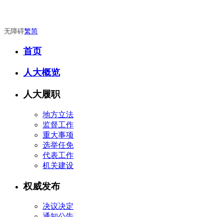
无障碍
繁
简
首页
人大概览
人大履职
地方立法
监督工作
重大事项
选举任免
代表工作
机关建设
权威发布
决议决定
通知公告