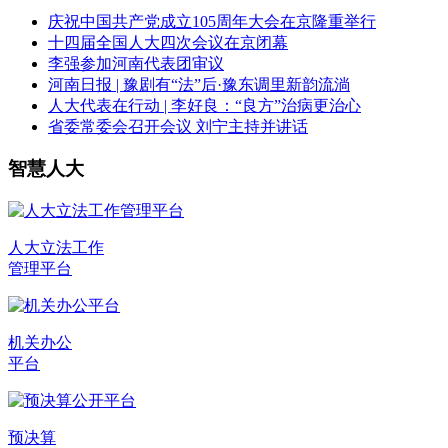
庆祝中国共产党成立105周年大会在京隆重举行
十四届全国人大四次会议在京闭幕
李强参加河南代表团审议
河南日报 | 豫剧有“法”后·豫东调里新韵流淌
人大代表在行动 | 李好良：“良方”治病更治心
省委常委会召开会议 刘宁主持并讲话
智慧人大
人大立法工作
管理平台
机关办公
平台
预决算