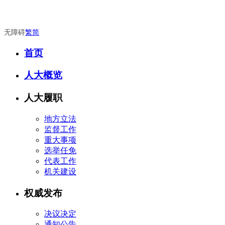
无障碍
繁
简
首页
人大概览
人大履职
地方立法
监督工作
重大事项
选举任免
代表工作
机关建设
权威发布
决议决定
通知公告