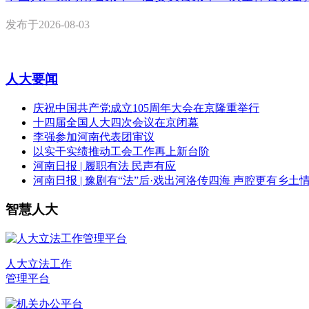
发布于
2026-08-03
人大要闻
庆祝中国共产党成立105周年大会在京隆重举行
十四届全国人大四次会议在京闭幕
李强参加河南代表团审议
以实干实绩推动工会工作再上新台阶
河南日报 | 履职有法 民声有应
河南日报 | 豫剧有“法”后·戏出河洛传四海 声腔更有乡土
智慧人大
人大立法工作
管理平台