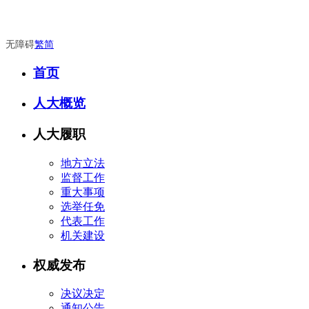
无障碍
繁
简
首页
人大概览
人大履职
地方立法
监督工作
重大事项
选举任免
代表工作
机关建设
权威发布
决议决定
通知公告