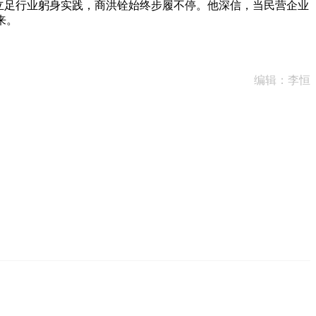
立足行业躬身实践，商洪铨始终步履不停。他深信，当民营企业
来。
编辑：李恒