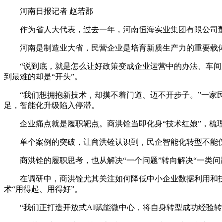
河南日报记者 赵若郡
作为省人大代表，过去一年，河南恒海实业集团有限公司董
河南是制造业大省，民营企业是培育新质生产力的重要载体。
“说到底，就是怎么让好政策变成企业运营中的办法、车间里的
到最难的却是“开头”。
“我们想拥抱新技术，却摸不着门道、迈不开步子。”一家民
足，智能化升级陷入停滞。
企业痛点就是履职靶点。商洪铨当即化身“技术红娘”，梳理
单个案例的突破，让商洪铨认识到，民企智能化转型不能仅靠
商洪铨的履职思考，也从解决“一个问题”转向解决“一类问
在调研中，商洪铨尤其关注如何降低中小企业数据利用和技术
术“用得起、用得好”。
“我们正打造开放式AI赋能微中心，将自身转型成功经验转