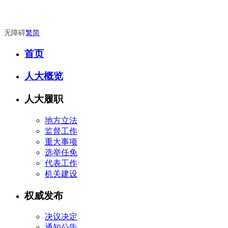
无障碍
繁
简
首页
人大概览
人大履职
地方立法
监督工作
重大事项
选举任免
代表工作
机关建设
权威发布
决议决定
通知公告