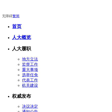
无障碍
繁
简
首页
人大概览
人大履职
地方立法
监督工作
重大事项
选举任免
代表工作
机关建设
权威发布
决议决定
通知公告