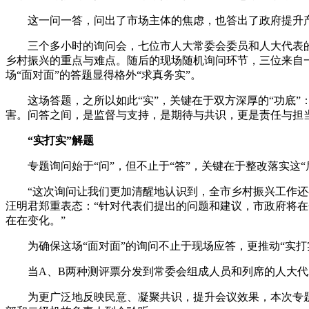
这一问一答，问出了市场主体的焦虑，也答出了政府提升产
三个多小时的询问会，七位市人大常委会委员和人大代表的问
乡村振兴的重点与难点。随后的现场随机询问环节，三位来自
场“面对面”的答题显得格外“求真务实”。
这场答题，之所以如此“实”，关键在于双方深厚的“功底”
害。问答之间，是监督与支持，是期待与共识，更是责任与担
“实打实”解题
专题询问始于“问”，但不止于“答”，关键在于整改落实这“
“这次询问让我们更加清醒地认识到，全市乡村振兴工作还存
汪明君郑重表态：“针对代表们提出的问题和建议，市政府将
在在变化。”
为确保这场“面对面”的询问不止于现场应答，更推动“实打
当A、B两种测评票分发到常委会组成人员和列席的人大代表
为更广泛地反映民意、凝聚共识，提升会议效果，本次专题询