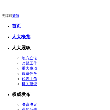
无障碍
繁
简
首页
人大概览
人大履职
地方立法
监督工作
重大事项
选举任免
代表工作
机关建设
权威发布
决议决定
通知公告