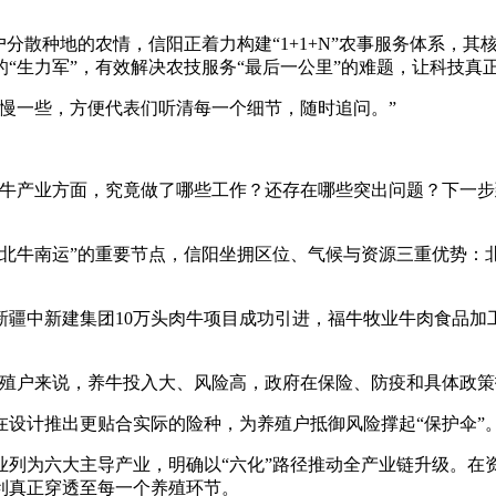
散种地的农情，信阳正着力构建“1+1+N”农事服务体系，其
“生力军”，有效解决农技服务“最后一公里”的难题，让科技真
一些，方便代表们听清每一个细节，随时追问。”
产业方面，究竟做了哪些工作？还存在哪些突出问题？下一步
牛南运”的重要节点，信阳坐拥区位、气候与资源三重优势：
中新建集团10万头肉牛项目成功引进，福牛牧业牛肉食品加
户来说，养牛投入大、风险高，政府在保险、防疫和具体政策
计推出更贴合实际的险种，为养殖户抵御风险撑起“保护伞”
为六大主导产业，明确以“六化”路径推动全产业链升级。在
利真正穿透至每一个养殖环节。