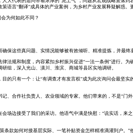
大代表的追问带着浓厚的“泥土气”，问题从宏观战略直落到
政策语言“翻译”成具体的产业案例，为乡村产业发展释疑解惑。
问会为何如此不同？
保这些真问题、实情况能够被有效倾听、精准提炼，并最终凝
规和制度，内容紧扣乡村振兴促进“一法一条例”进行。为确保询
调研组，深入光山、潢川、淮滨、商城等县区实地调研。
的只有一个：让“有调查才有发言权”成为此次询问会最坚实
、合作社负责人、农业领域的专家。他们带来的，不是“门外
场边接受了我们的采访。他语气中满是快慰：“说实话，来之
条款如何对接基层实际、一笔补贴资金怎样精准滴灌到户。”他