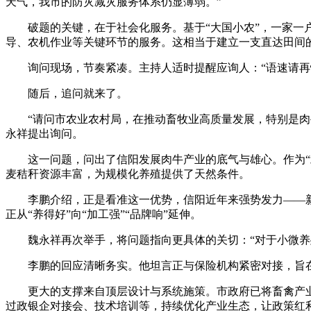
天气，我市的防灾减灾服务体系仍显薄弱。”
破题的关键，在于社会化服务。基于“大国小农”，一家一户分
导、农机作业等关键环节的服务。这相当于建立一支直达田间的
询问现场，节奏紧凑。主持人适时提醒应询人：“语速请再慢
随后，追问就来了。
“请问市农业农村局，在推动畜牧业高质量发展，特别是肉牛
永祥提出询问。
这一问题，问出了信阳发展肉牛产业的底气与雄心。作为“北
麦秸秆资源丰富，为规模化养殖提供了天然条件。
李鹏介绍，正是看准这一优势，信阳近年来强势发力——新疆
正从“养得好”向“加工强”“品牌响”延伸。
魏永祥再次举手，将问题指向更具体的关切：“对于小微养殖
李鹏的回应清晰务实。他坦言正与保险机构紧密对接，旨在设
更大的支撑来自顶层设计与系统施策。市政府已将畜禽产业列
过政银企对接会、技术培训等，持续优化产业生态，让政策红