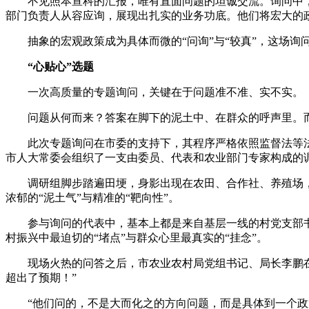
不见照本宣科的汇报，唯有直面问题的坦诚交流。询问中，人
部门负责人从容应询，展现出扎实的业务功底。他们将宏大的
抽象的宏观政策成为具体而微的“问询”与“较真”，这场询
“心贴心”选题
一次高质量的专题询问，关键在于问题准不准、实不实。
问题从何而来？答案在脚下的泥土中、在群众的呼声里。而确
此次专题询问在市委的支持下，其程序严格依照监督法等法律法
市人大常委会组织了一支由委员、代表和农业部门专家构成的
调研组脚步踏遍田埂，身影出现在农田、合作社、养殖场，目
浓郁的“泥土气”与精准的“靶向性”。
参与询问的代表中，基本上都是来自基层一线的村党支部书记
村振兴中最迫切的“堵点”与群众心里最真实的“挂念”。
现场火热的问答之后，市农业农村局党组书记、局长李鹏在会
超出了预期！”
“他们问的，不是大而化之的方向问题，而是具体到一个政策