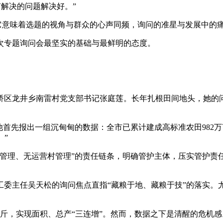
有解决的问题解决好。”
它意味着选题的视角与群众的心声同频，询问的准星与发展中的
专题询问会最坚实的基础与最鲜明的态度。
龙井乡南雷村党支部书记张庭莲。长年扎根田间地头，她的问题
先报出一组沉甸甸的数据：全市已累计建成高标准农田982万亩
。”
理、无运营村管理”的责任链条，明确管护主体，压实管护责
主任吴天松的询问焦点直指“藏粮于地、藏粮于技”的落实。
亿斤，实现面积、总产“三连增”。然而，数据之下是清醒的危机