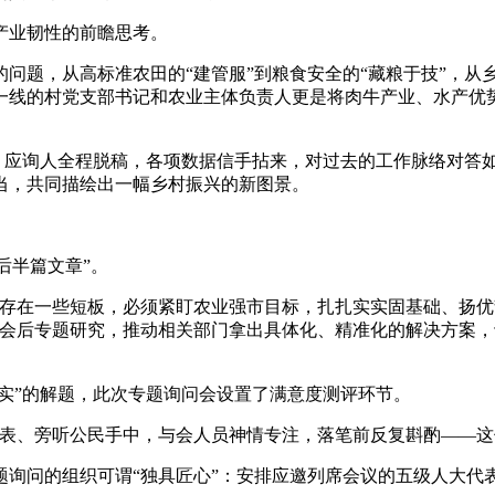
业韧性的前瞻思考。
题，从高标准农田的“建管服”到粮食安全的“藏粮于技”，从乡
一线的村党支部书记和农业主体负责人更是将肉牛产业、水产优势
：应询人全程脱稿，各项数据信手拈来，对过去的工作脉络对答如
当，共同描绘出一幅乡村振兴的新图景。
后半篇文章”。
在一些短板，必须紧盯农业强市目标，扎扎实实固基础、扬优
在会后专题研究，推动相关部门拿出具体化、精准化的解决方案
实”的解题，此次专题询问会设置了满意度测评环节。
、旁听公民手中，与会人员神情专注，落笔前反复斟酌——这
问的组织可谓“独具匠心”：安排应邀列席会议的五级人大代