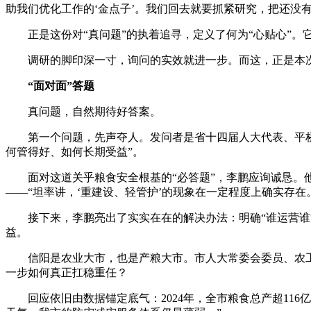
助我们优化工作的‘金点子’。我们回去就要抓紧研究，把还没
正是这份对“真问题”的执着追寻，定义了何为“心贴心”。
调研的脚印深一寸，询问的实效就进一步。而这，正是本次
“面对面”答题
真问题，自然期待好答案。
第一个问题，先声夺人。发问者是省十四届人大代表、平桥区
何管得好、如何长期受益”。
面对这道关乎粮食安全根基的“必答题”，李鹏应询诚恳。他首
——“坦率讲，‘重建设、轻管护’的现象在一定程度上确实存在
接下来，李鹏亮出了实实在在的解决办法：明确“谁运营谁管
益。
信阳是农业大市，也是产粮大市。市人大常委会委员、农工委
一步如何真正扛稳重任？
回应依旧由数据锚定底气：2024年，全市粮食总产超116