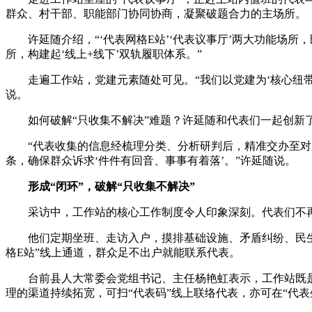
群众、村干部、职能部门协同协商，凝聚破题合力的主场所。
许延随介绍，“‘代表网格E站’‘代表议事厅’两大功能场所
所，构建起‘线上+线下’双轨履职体系。”
走遍工作站，党建元素随处可见。“我们以党建为‘核心纽带’
说。
如何破解“只收集不解决”难题？许延随和代表们一起创新了
“代表收集的信息经梳理分类、分析研判后，精准交办至对应
条，确保群众诉求‘件件有回音、事事有着落’。”许延随说。
形成“闭环”，破解“只收集不解决”
采访中，工作站的核心工作制度令人印象深刻。代表们不再
他们定期坐班、走访入户，摸排基础设施、矛盾纠纷、民生需
格E站”线上通道，群众足不出户就能联系代表。
台前县人大常委会党组书记、主任杨艳虹表示，工作站既是
理的渠道持续拓宽，可扫“代表码”线上联络代表，亦可在“代表