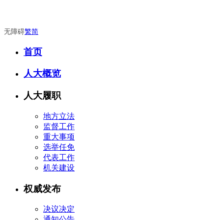
无障碍
繁
简
首页
人大概览
人大履职
地方立法
监督工作
重大事项
选举任免
代表工作
机关建设
权威发布
决议决定
通知公告