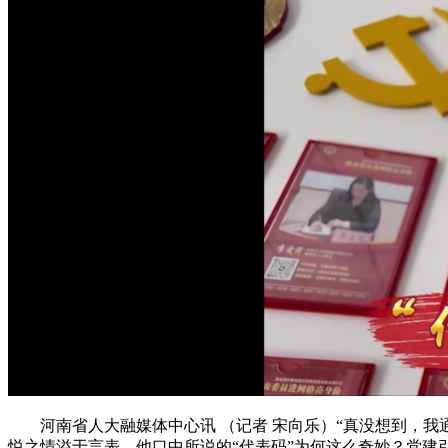
河南省人大融媒体中心讯 （记者 宋向乐）“真没想到，我通
悦之情溢于言表。他口中所说的“代表码”为何这么奇妙？党