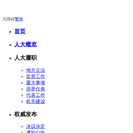
无障碍
繁
简
首页
人大概览
人大履职
地方立法
监督工作
重大事项
选举任免
代表工作
机关建设
权威发布
决议决定
通知公告