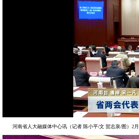
河南省人大融媒体中心讯（记者 陈小平/文 贺志泉/图）2