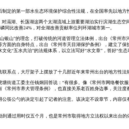
制定的第一部水生态环境保护综合性法规，在全国率先以地方性
滆湖、长荡湖这两个太湖流域上游重要湖泊实行滨湖生态空间管控
总磷同比改善24%，对全湖改善贡献率位列环湖城市第一。
银山”的理念，打破传统的河道管理立法体例，出台《常州市河
等方面的自身特点，出台《常州市天目湖保护条例》，建立了保
化“五水共治”的法规体系，以立法写好“水文章”，答好“生态
联系点，大厅架子上摆放了十几部近年来常州出台的地方性法
街道工委主任钱炯回答说：“有很多。像《常州市网络餐饮服
有《常州市养犬管理条例》，也直接关系老百姓身边事，关注度都
公勺的决定引起了记者的注意。该决定不设章节，内容仅有7条
动到通过用时仅五个月，也是常州市取得地方立法权以来出台的