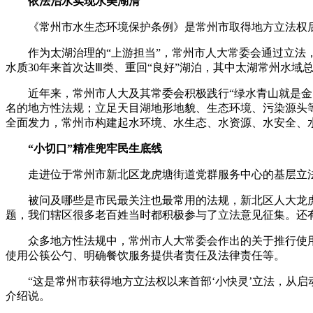
依法治水实现水美湖清
《常州市水生态环境保护条例》是常州市取得地方立法权后
作为太湖治理的“上游担当”，常州市人大常委会通过立法，对
水质30年来首次达Ⅲ类、重回“良好”湖泊，其中太湖常州水域
近年来，常州市人大及其常委会积极践行“绿水青山就是金山
名的地方性法规；立足天目湖地形地貌、生态环境、污染源头
全面发力，常州市构建起水环境、水生态、水资源、水安全、水文
“小切口”精准兜牢民生底线
走进位于常州市新北区龙虎塘街道党群服务中心的基层立法
被问及哪些是市民最关注也最常用的法规，新北区人大龙虎塘
题，我们辖区很多老百姓当时都积极参与了立法意见征集。还
众多地方性法规中，常州市人大常委会作出的关于推行使用公筷
使用公筷公勺、明确餐饮服务提供者责任及法律责任等。
“这是常州市获得地方立法权以来首部‘小快灵’立法，从启
介绍说。