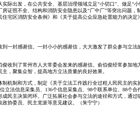
际出发，在公共安全、基层治理领域立足“小切口”、做足“小
厂房证照不全、结构和消防安全隐患以及“厂中厂”等突出问题，
民住宅区消防安全条例》和《关于提高公众应急处置能力的决定
到一封感谢信。一封小小的感谢信，大大激发了群众参与立法的
俊收到了常州市人大常委会发来的感谢信。俞伯俊经常参加地方
民主，聚集众智，提高地方立法质量的良好效果。
制机制和方式，制定《关于立法工作践行全过程人民民主的实施
8位立法信息采集员、136个信息采集点、98个联系单位、88个
形成民主决策闭环。广泛拓展社会参与立法的途径和方式，通过
取政协委员、民主党派等意见建议。（朱宁宁）