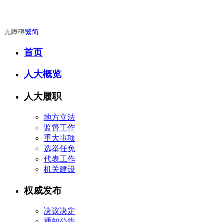
无障碍
繁
简
首页
人大概览
人大履职
地方立法
监督工作
重大事项
选举任免
代表工作
机关建设
权威发布
决议决定
通知公告