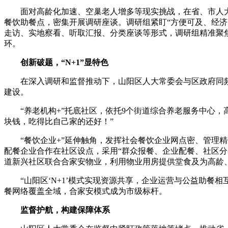
面对高龄化加速、空巢老人增多等现实挑战，在省、市人大
餐饮助餐点，密集开展调研座谈。调研组紧盯“方便可及、经
走访、实地察看、听取汇报、分类座谈等形式，调研组精准聚
环。
创新破题，“N+1”显特色
在深入调研和监督推动下，山阳区人大常委会与区政府同频共
建设。
“养老机构+”托底社区，依托9个街道综合养老服务中心，高
块钱，吃得比自己家的还好！”
“餐饮企业+”延伸触角，发挥社会餐饮企业网点密、管理精优
配餐企业合作在社区设点，采用“群众报餐、企业配餐、社区分
道新兴社区联合合家安物业，利用物业用房提供堂食及为高龄、
“山阳区‘N+1’模式实现资源共享，企业运营与公益助餐相
餐网络覆盖全域，合家安模式成为市级标杆。
监督护航，构建保障体系