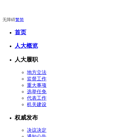
无障碍
繁
简
首页
人大概览
人大履职
地方立法
监督工作
重大事项
选举任免
代表工作
机关建设
权威发布
决议决定
通知公告