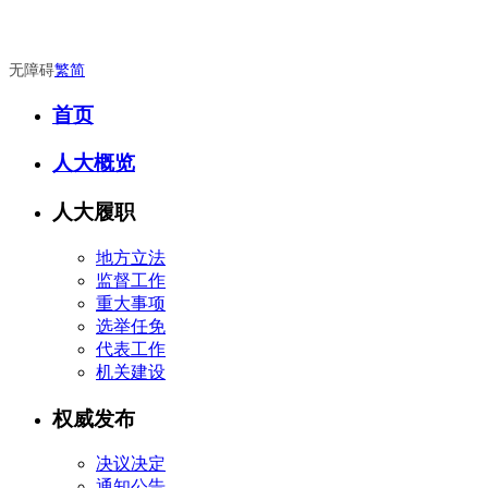
无障碍
繁
简
首页
人大概览
人大履职
地方立法
监督工作
重大事项
选举任免
代表工作
机关建设
权威发布
决议决定
通知公告