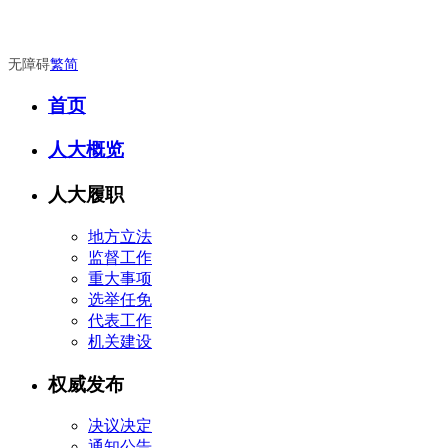
无障碍
繁
简
首页
人大概览
人大履职
地方立法
监督工作
重大事项
选举任免
代表工作
机关建设
权威发布
决议决定
通知公告